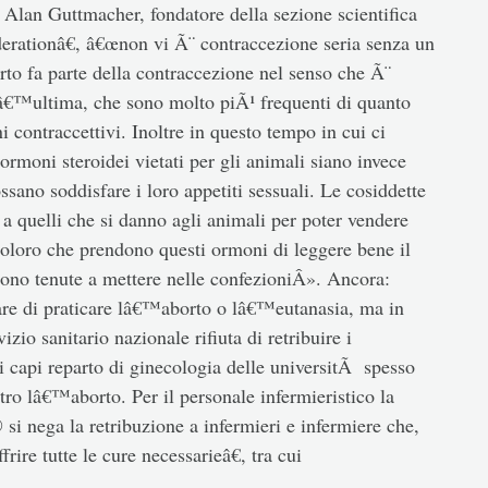
 Alan Guttmacher, fondatore della sezione scientifica
erationâ€, â€œnon vi Ã¨ contraccezione seria senza un
rto fa parte della contraccezione nel senso che Ã¨
tâ€™ultima, che sono molto piÃ¹ frequenti di quanto
contraccettivi. Inoltre in questo tempo in cui ci
rmoni steroidei vietati per gli animali siano invece
sano soddisfare i loro appetiti sessuali. Le cosiddette
 a quelli che si danno agli animali per poter vendere
oloro che prendono questi ormoni di leggere bene il
 sono tenute a mettere nelle confezioniÂ». Ancora:
are di praticare lâ€™aborto o lâ€™eutanasia, ma in
vizio sanitario nazionale rifiuta di retribuire i
i capi reparto di ginecologia delle universitÃ spesso
ro lâ€™aborto. Per il personale infermieristico la
i nega la retribuzione a infermieri e infermiere che,
rire tutte le cure necessarieâ€, tra cui