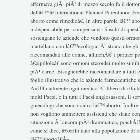
affermava giÃ piÃ¹ di mezzo secolo fa il dottor
dellâ€™â€International Planned Parenthood Fed
aborto come rimedioâ€. In altre parole lâ€™abo
indispensabile per compensare i fiaschi di ques
sostengano le aziende che vendono questi ormoni 
martellano con lâ€™ecologia, Ã¨ strano che gli o
raccomandati alle donne, affinchÃ© i partner pos
â€œpilloleâ€ sono ormoni steroidei molto simili
piÃ¹ carne. Bisognerebbe raccomandare a tutti c
foglio illustrativo che le aziende farmaceutiche
Â«Ufficialmente ogni medico Ã¨ libero di rifiut
molti Paesi, e in tutti i Paesi anglosassoni, il ser
ginecologi che sono contro lâ€™aborto. Inoltre 
non vogliono ammettere assistenti che siano cont
situazione Ã¨ ancora piÃ¹ drammatica, poichÃ© s
come si dice, â€œrifiutano alla popolazione di off
lâ€™abortoâ€Â».