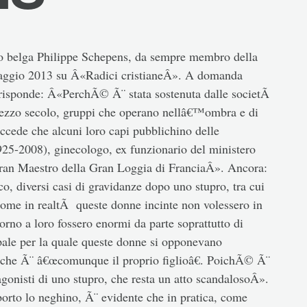
co belga Philippe Schepens, da sempre membro della
 maggio 2013 su Â«Radici cristianeÂ». A domanda
isponde: Â«PerchÃ© Ã¨ stata sostenuta dalle societÃ
 mezzo secolo, gruppi che operano nellâ€™ombra e di
uccede che alcuni loro capi pubblichino delle
5-2008), ginecologo, ex funzionario del ministero
 Gran Maestro della Gran Loggia di FranciaÂ». Ancora:
, diversi casi di gravidanze dopo uno stupro, tra cui
 come in realtÃ queste donne incinte non volessero in
orno a loro fossero enormi da parte soprattutto di
pale per la quale queste donne si opponevano
o che Ã¨ â€œcomunque il proprio figlioâ€. PoichÃ© Ã¨
agonisti di uno stupro, che resta un atto scandalosoÂ».
rto lo neghino, Ã¨ evidente che in pratica, come