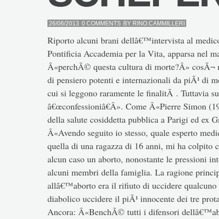
26/06/2013
0 COMMENTS
BY
RINO.CAMMILLERI
Riporto alcuni brani dellâ€™intervista al medi
Pontificia Accademia per la Vita, apparsa nel
Â«perchÃ© questa cultura di morte?Â» cosÃ¬ r
di pensiero potenti e internazionali da piÃ¹ di
cui si leggono raramente le finalitÃ . Tuttavia s
â€œconfessioniâ€Â». Come Â«Pierre Simon (192
della salute cosiddetta pubblica a Parigi ed ex
Â«Avendo seguito io stesso, quale esperto medico
quella di una ragazza di 16 anni, mi ha colpito
alcun caso un aborto, nonostante le pressioni int
alcuni membri della famiglia. La ragione princi
allâ€™aborto era il rifiuto di uccidere qualcun
diabolico uccidere il piÃ¹ innocente dei tre prot
Ancora: Â«BenchÃ© tutti i difensori dellâ€™abo