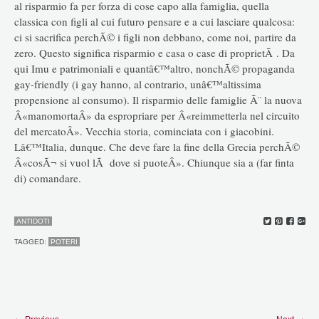
al risparmio fa per forza di cose capo alla famiglia, quella
classica con figli al cui futuro pensare e a cui lasciare qualcosa:
ci si sacrifica perchÃ© i figli non debbano, come noi, partire da
zero. Questo significa risparmio e casa o case di proprietÃ . Da
qui Imu e patrimoniali e quantâ€™altro, nonchÃ© propaganda
gay-friendly (i gay hanno, al contrario, unâ€™altissima
propensione al consumo). Il risparmio delle famiglie Ã¨ la nuova
Â«manomortaÂ» da espropriare per Â«reimmetterla nel circuito
del mercatoÂ». Vecchia storia, cominciata con i giacobini.
Lâ€™Italia, dunque. Che deve fare la fine della Grecia perchÃ©
Â«cosÃ¬ si vuol lÃ dove si puoteÂ». Chiunque sia a (far finta
di) comandare.
ANTIDOTI
TAGGED:
POTERI