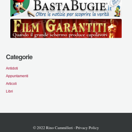
Categorie
Antidoti
Appuntamenti
Articoli
Libri
© 2022 Rino Cammilleri -
Privacy Policy