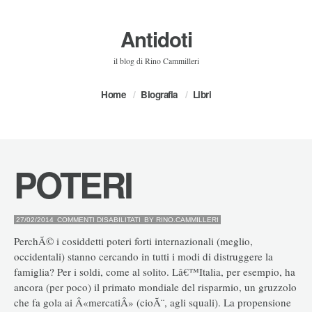
Antidoti
il blog di Rino Cammilleri
Home
Biografia
Libri
POTERI
SU
27/02/2014
COMMENTI DISABILITATI
BY
RINO.CAMMILLERI
POTERI
PerchÃ© i cosiddetti poteri forti internazionali (meglio,
occidentali) stanno cercando in tutti i modi di distruggere la
famiglia? Per i soldi, come al solito. Lâ€™Italia, per esempio, ha
ancora (per poco) il primato mondiale del risparmio, un gruzzolo
che fa gola ai Â«mercatiÂ» (cioÃ¨, agli squali). La propensione