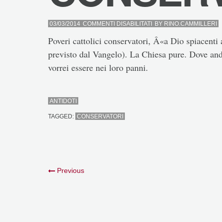
SU
03/03/2014
COMMENTI DISABILITATI
BY
RINO.CAMMILLERI
CONSERVATORI
Poveri cattolici conservatori, Â«a Dio spiacenti
previsto dal Vangelo). La Chiesa pure. Dove an
vorrei essere nei loro panni.
ANTIDOTI
TAGGED:
CONSERVATORI
Previous