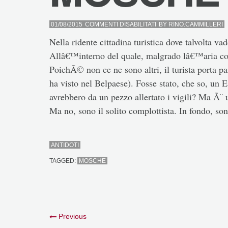
SU
01/08/2015
COMMENTI DISABILITATI
BY
RINO.CAMMILLERI
MOSCHE
Nella ridente cittadina turistica dove talvolta
Allâ€™interno del quale, malgrado lâ€™aria co
PoichÃ© non ce ne sono altri, il turista porta p
ha visto nel Belpaese). Fosse stato, che so, un Es
avrebbero da un pezzo allertato i vigili? Ma Ã¨
Ma no, sono il solito complottista. In fondo, 
ANTIDOTI
TAGGED:
MOSCHE
Previous