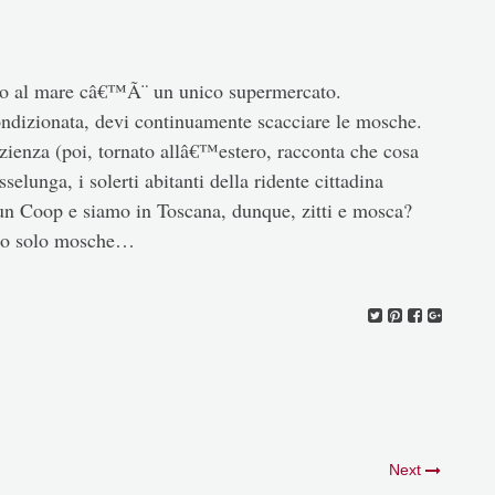
 vado al mare câ€™Ã¨ un unico supermercato.
ndizionata, devi continuamente scacciare le mosche.
azienza (poi, tornato allâ€™estero, racconta che cosa
selunga, i solerti abitanti della ridente cittadina
 un Coop e siamo in Toscana, dunque, zitti e mosca?
sono solo mosche…
Next