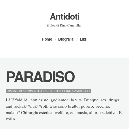
Antidoti
il blog di Rino Cammilleri
Home
Biografia
Libri
PARADISO
SU
20/11/2019
COMMENTI DISABILITATI
BY
RINO.CAMMILLERI
PARADISO
Lâ€™aldilÃ non esiste, godiamoci la vita. Dunque, sex, drugs
and rockâ€™nâ€™roll. E se sono brutto, povero, vecchio,
malato? Chirurgia estetica, welfare, eutanasia, aborto selettivo. Et
voilÃ .