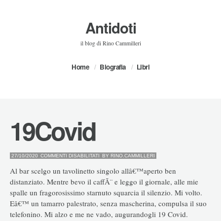
Antidoti
il blog di Rino Cammilleri
Home
Biografia
Libri
19Covid
SU
27/10/2020
COMMENTI DISABILITATI
BY
RINO.CAMMILLERI
19COVID
Al bar scelgo un tavolinetto singolo allâ€™aperto ben
distanziato. Mentre bevo il caffÃ¨ e leggo il giornale, alle mie
spalle un fragorosissimo starnuto squarcia il silenzio. Mi volto.
Eâ€™ un tamarro palestrato, senza mascherina, compulsa il suo
telefonino. Mi alzo e me ne vado, augurandogli 19 Covid.