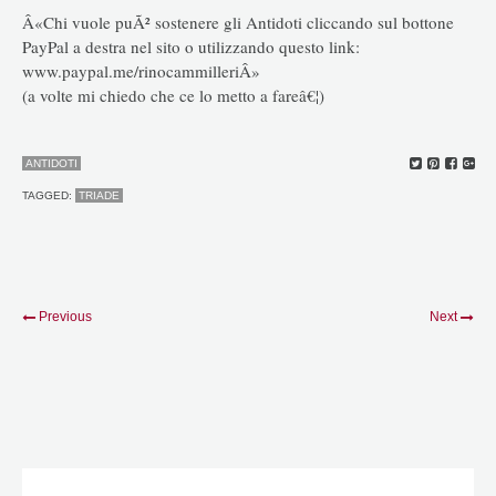
Â«Chi vuole puÃ² sostenere gli Antidoti cliccando sul bottone
PayPal a destra nel sito o utilizzando questo link:
www.paypal.me/rinocammilleriÂ»
(a volte mi chiedo che ce lo metto a fareâ€¦)
ANTIDOTI
TAGGED:
TRIADE
Previous
Next