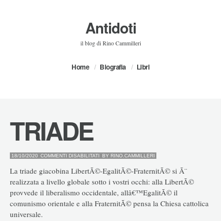
Antidoti
il blog di Rino Cammilleri
Home
Biografia
Libri
TRIADE
SU
18/10/2020
COMMENTI DISABILITATI
BY
RINO.CAMMILLERI
TRIADE
La triade giacobina LibertÃ©-EgalitÃ©-FraternitÃ© si Ã¨
realizzata a livello globale sotto i vostri occhi: alla LibertÃ©
provvede il liberalismo occidentale, allâ€™EgalitÃ© il
comunismo orientale e alla FraternitÃ© pensa la Chiesa cattolica
universale.