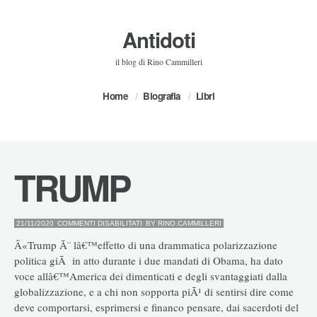
Antidoti
il blog di Rino Cammilleri
Home
Biografia
Libri
TRUMP
SU
21/11/2020
COMMENTI DISABILITATI
BY
RINO.CAMMILLERI
TRUMP
Â«Trump Ã¨ lâ€™effetto di una drammatica polarizzazione
politica giÃ in atto durante i due mandati di Obama, ha dato
voce allâ€™America dei dimenticati e degli svantaggiati dalla
globalizzazione, e a chi non sopporta piÃ¹ di sentirsi dire come
deve comportarsi, esprimersi e financo pensare, dai sacerdoti del