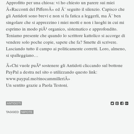
Approfitto per una chiosa: vi ho chiesto un parere sui miei
Â«Racconti del PifferoÂ» ed Ã¨ seguito il silenzio. Capisco che
gli Antidoti sono brevi e non si fa fatica a leggerli, ma Ã¨ ben
singolare che si apprezzino i miei motti e non i luoghi in cui mi
esprimo in modo piÃ¹ organico, sistematico e approfondito.
Teniamo presente che quando lo scrittore kattolico si accorge di
vendere solo poche copie, sapete che fa? Smette di scrivere.
Lasciando tutto il campo ai politicamente corretti. Loro, almeno,
si spalleggiano…
Â«Chi vuole puÃ² sostenere gli Antidoti cliccando sul bottone
PayPal a destra nel sito o utilizzando questo link:
www.paypal.me/rinocammilleriÂ»
Un sentito grazie a Paola Testoni.
ANTIDOTI
TAGGED:
NIPOTE