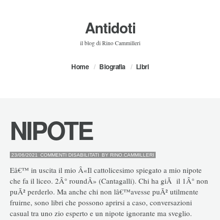
Antidoti
il blog di Rino Cammilleri
Home
Biografia
Libri
NIPOTE
SU
23/06/2021
COMMENTI DISABILITATI
BY
RINO.CAMMILLERI
NIPOTE
Eâ€™ in uscita il mio Â«Il cattolicesimo spiegato a mio nipote
che fa il liceo. 2Â° roundÂ» (Cantagalli). Chi ha giÃ il 1Â° non
puÃ² perderlo. Ma anche chi non lâ€™avesse puÃ² utilmente
fruirne, sono libri che possono aprirsi a caso, conversazioni
casual tra uno zio esperto e un nipote ignorante ma sveglio.