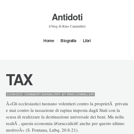
Antidoti
il blog di Rino Cammilleri
Home
Biografia
Libri
TAX
SU
21/06/2021
COMMENTI DISABILITATI
BY
RINO.CAMMILLERI
TAX
Â«Gli ecclesiastici tuonano volentieri contro la proprietÃ privata
e mai contro la tassazione di rapina imposta dagli Stati con la
scusa di realizzare la destinazione universale dei beni. Ma nella
realtÃ , questa economia â€œuccideâ€ anche per questo ultimo
motivoÂ» (S. Fontana, Lnbq, 20.6.21).