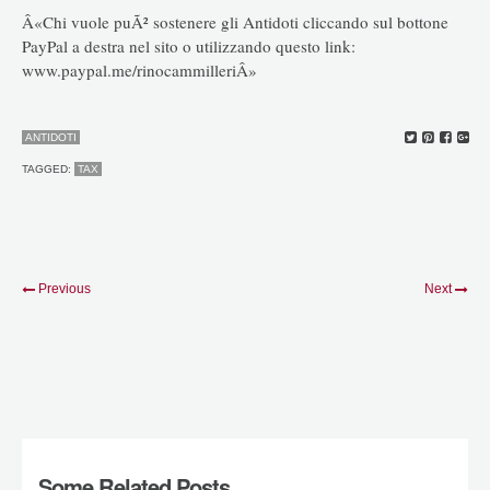
Â«Chi vuole puÃ² sostenere gli Antidoti cliccando sul bottone
PayPal a destra nel sito o utilizzando questo link:
www.paypal.me/rinocammilleriÂ»
ANTIDOTI
TAGGED:
TAX
Previous
Next
Some Related Posts