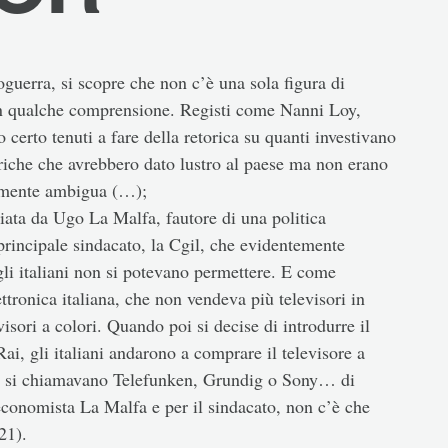
guerra, si scopre che non c’è una sola figura di
on qualche comprensione. Registi come Nanni Loy,
certo tenuti a fare della retorica su quanti investivano
bbriche che avrebbero dato lustro al paese ma non erano
temente ambigua (…);
giata da Ugo La Malfa, fautore di una politica
principale sindacato, la Cgil, che evidentemente
gli italiani non si potevano permettere. E come
lettronica italiana, che non vendeva più televisori in
sori a colori. Quando poi si decise di introdurre il
Rai, gli italiani andarono a comprare il televisore a
he si chiamavano Telefunken, Grundig o Sony… di
’economista La Malfa e per il sindacato, non c’è che
21).