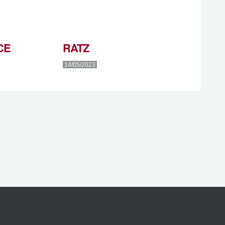
CE
RATZ
14/05/2023