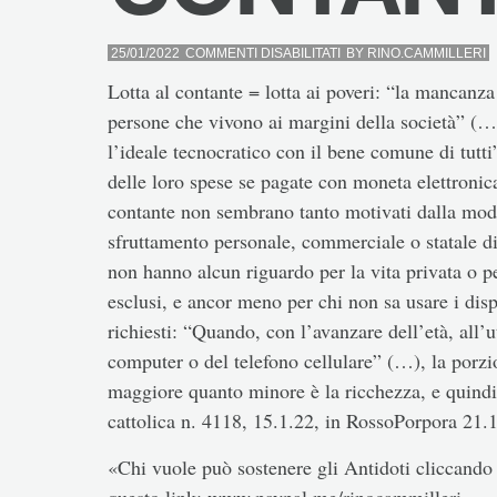
SU
25/01/2022
COMMENTI DISABILITATI
BY
RINO.CAMMILLERI
CONTANTE
Lotta al contante = lotta ai poveri: “la mancanza
persone che vivono ai margini della società” (…)
l’ideale tecnocratico con il bene comune di tutt
delle loro spese se pagate con moneta elettronica
contante non sembrano tanto motivati dalla mod
sfruttamento personale, commerciale o statale di
non hanno alcun riguardo per la vita privata o pe
esclusi, e ancor meno per chi non sa usare i dispos
richiesti: “Quando, con l’avanzare dell’età, all’
computer o del telefono cellulare” (…), la porzio
maggiore quanto minore è la ricchezza, e quindi g
cattolica n. 4118, 15.1.22, in RossoPorpora 21.1
«Chi vuole può sostenere gli Antidoti cliccando 