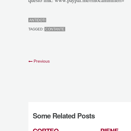
questo link: www.paypal.me/rinocammilleri»
ANTIDOTI
TAGGED:
CONTANTE
Previous
Some Related Posts
CORTEO
PIENE