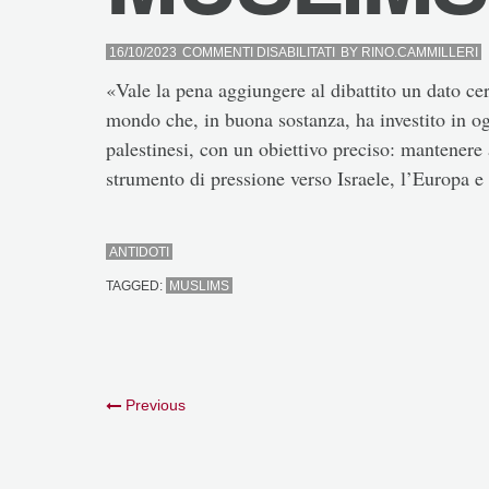
SU
16/10/2023
COMMENTI DISABILITATI
BY
RINO.CAMMILLERI
MUSLIMS
«Vale la pena aggiungere al dibattito un dato c
mondo che, in buona sostanza, ha investito in ogn
palestinesi, con un obiettivo preciso: mantenere
strumento di pressione verso Israele, l’Europa e 
ANTIDOTI
TAGGED:
MUSLIMS
Previous