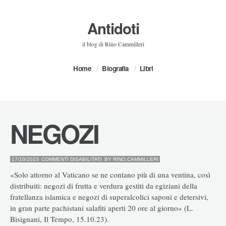
Antidoti
il blog di Rino Cammilleri
Home
Biografia
Libri
NEGOZI
SU
17/10/2023
COMMENTI DISABILITATI
BY
RINO.CAMMILLERI
NEGOZI
«Solo attorno al Vaticano se ne contano più di una ventina, così
distribuiti: negozi di frutta e verdura gestiti da egiziani della
fratellanza islamica e negozi di superalcolici saponi e detersivi,
in gran parte pachistani salafiti aperti 20 ore al giorno» (L.
Bisignani, Il Tempo, 15.10.23).