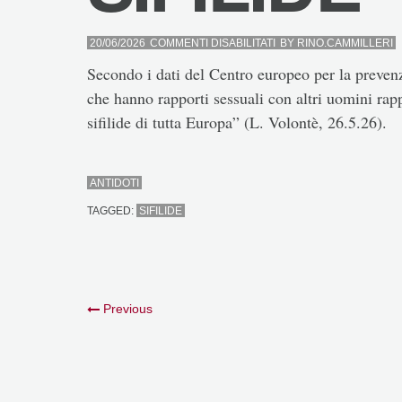
SU
20/06/2026
COMMENTI DISABILITATI
BY
RINO.CAMMILLERI
SIFILIDE
Secondo i dati del Centro europeo per la preven
che hanno rapporti sessuali con altri uomini rapp
sifilide di tutta Europa” (L. Volontè, 26.5.26).
ANTIDOTI
TAGGED:
SIFILIDE
Previous