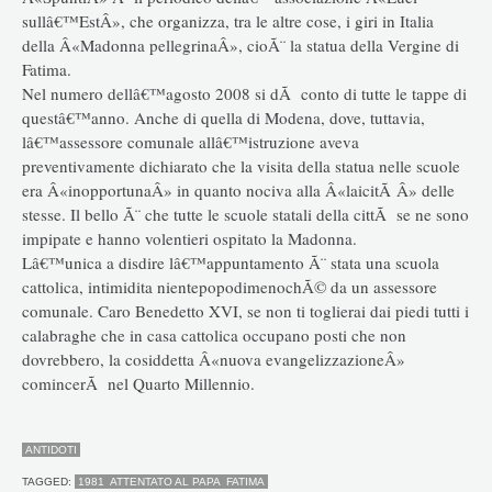
sullâ€™EstÂ», che organizza, tra le altre cose, i giri in Italia
della Â«Madonna pellegrinaÂ», cioÃ¨ la statua della Vergine di
Fatima.
Nel numero dellâ€™agosto 2008 si dÃ conto di tutte le tappe di
questâ€™anno. Anche di quella di Modena, dove, tuttavia,
lâ€™assessore comunale allâ€™istruzione aveva
preventivamente dichiarato che la visita della statua nelle scuole
era Â«inopportunaÂ» in quanto nociva alla Â«laicitÃ Â» delle
stesse. Il bello Ã¨ che tutte le scuole statali della cittÃ se ne sono
impipate e hanno volentieri ospitato la Madonna.
Lâ€™unica a disdire lâ€™appuntamento Ã¨ stata una scuola
cattolica, intimidita nientepopodimenochÃ© da un assessore
comunale. Caro Benedetto XVI, se non ti toglierai dai piedi tutti i
calabraghe che in casa cattolica occupano posti che non
dovrebbero, la cosiddetta Â«nuova evangelizzazioneÂ»
comincerÃ nel Quarto Millennio.
ANTIDOTI
TAGGED:
1981
ATTENTATO AL PAPA
FATIMA