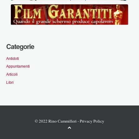
Categorie
Antidoti
Appuntamenti
Articoli
Libri
© 2022 Rino Cammilleri -
Privacy Policy