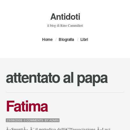
Antidoti
il blog di Rino Cammilleri
Home
Biografia
Libri
attentato al papa
Fatima
23/08/2008
0 COMMENTS
BY
ADMIN
Â«SpuntiÂ» Ã¨ il periodico dellâ€™associazione Â«Luci