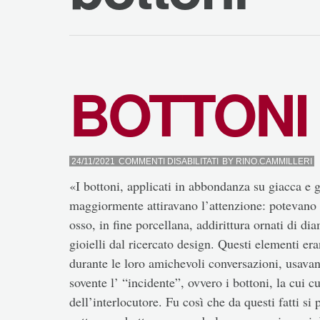
BOTTONI
SU
24/11/2021
COMMENTI DISABILITATI
BY
RINO.CAMMILLERI
BOTTONI
«I bottoni, applicati in abbondanza su giacca e g
maggiormente attiravano l’attenzione: potevano ess
osso, in fine porcellana, addirittura ornati di di
gioielli dal ricercato design. Questi elementi era
durante le loro amichevoli conversazioni, usavan
sovente l’ “incidente”, ovvero i bottoni, la cui 
dell’interlocutore. Fu così che da questi fatti si 