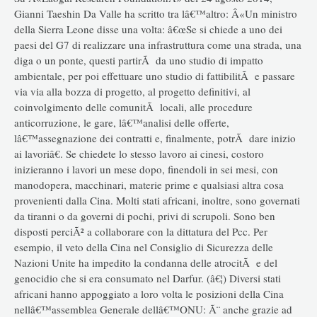
Gianni Taeshin Da Valle ha scritto tra lâ€™altro: Â«Un ministro
della Sierra Leone disse una volta: â€œSe si chiede a uno dei
paesi del G7 di realizzare una infrastruttura come una strada, una
diga o un ponte, questi partirÃ da uno studio di impatto
ambientale, per poi effettuare uno studio di fattibilitÃ e passare
via via alla bozza di progetto, al progetto definitivi, al
coinvolgimento delle comunitÃ locali, alle procedure
anticorruzione, le gare, lâ€™analisi delle offerte,
lâ€™assegnazione dei contratti e, finalmente, potrÃ dare inizio
ai lavoriâ€. Se chiedete lo stesso lavoro ai cinesi, costoro
inizieranno i lavori un mese dopo, finendoli in sei mesi, con
manodopera, macchinari, materie prime e qualsiasi altra cosa
provenienti dalla Cina. Molti stati africani, inoltre, sono governati
da tiranni o da governi di pochi, privi di scrupoli. Sono ben
disposti perciÃ² a collaborare con la dittatura del Pcc. Per
esempio, il veto della Cina nel Consiglio di Sicurezza delle
Nazioni Unite ha impedito la condanna delle atrocitÃ e del
genocidio che si era consumato nel Darfur. (â€¦) Diversi stati
africani hanno appoggiato a loro volta le posizioni della Cina
nellâ€™assemblea Generale dellâ€™ONU: Ã¨ anche grazie ad