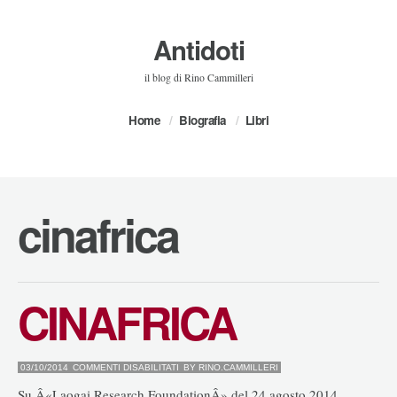
Antidoti
il blog di Rino Cammilleri
Home
Biografia
Libri
cinafrica
CINAFRICA
SU
03/10/2014
COMMENTI DISABILITATI
BY
RINO.CAMMILLERI
CINAFRICA
Su Â«Laogai Research FoundationÂ» del 24 agosto 2014,