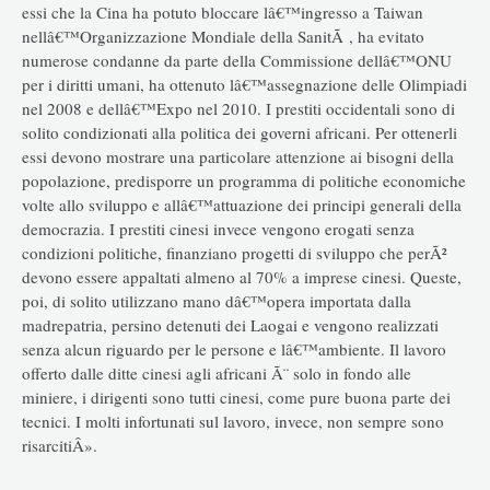
essi che la Cina ha potuto bloccare lâ€™ingresso a Taiwan
nellâ€™Organizzazione Mondiale della SanitÃ , ha evitato
numerose condanne da parte della Commissione dellâ€™ONU
per i diritti umani, ha ottenuto lâ€™assegnazione delle Olimpiadi
nel 2008 e dellâ€™Expo nel 2010. I prestiti occidentali sono di
solito condizionati alla politica dei governi africani. Per ottenerli
essi devono mostrare una particolare attenzione ai bisogni della
popolazione, predisporre un programma di politiche economiche
volte allo sviluppo e allâ€™attuazione dei principi generali della
democrazia. I prestiti cinesi invece vengono erogati senza
condizioni politiche, finanziano progetti di sviluppo che perÃ²
devono essere appaltati almeno al 70% a imprese cinesi. Queste,
poi, di solito utilizzano mano dâ€™opera importata dalla
madrepatria, persino detenuti dei Laogai e vengono realizzati
senza alcun riguardo per le persone e lâ€™ambiente. Il lavoro
offerto dalle ditte cinesi agli africani Ã¨ solo in fondo alle
miniere, i dirigenti sono tutti cinesi, come pure buona parte dei
tecnici. I molti infortunati sul lavoro, invece, non sempre sono
risarcitiÂ».