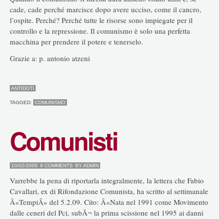
cade, cade perché marcisce dopo avere ucciso, come il cancro,
l’ospite. Perché? Perché tutte le risorse sono impiegate per il
controllo e la repressione. Il comunismo è solo una perfetta
macchina per prendere il potere e tenerselo.
Grazie a: p. antonio atzeni
ANTIDOTI
TAGGED:
COMUNISMO
Comunisti
10/02/2009
9 COMMENTS
BY
ADMIN
Varrebbe la pena di riportarla integralmente, la lettera che Fabio
Cavallari, ex di Rifondazione Comunista, ha scritto al settimanale
Â«TempiÂ» del 5.2.09. Cito: Â«Nata nel 1991 come Movimento
dalle ceneri del Pci, subÃ¬ la prima scissione nel 1995 ai danni