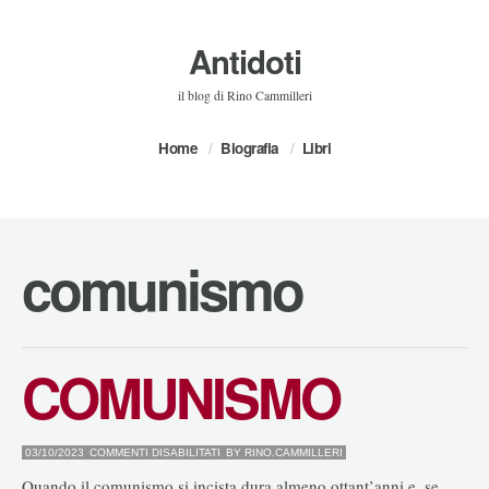
Antidoti
il blog di Rino Cammilleri
Home
Biografia
Libri
comunismo
COMUNISMO
SU
03/10/2023
COMMENTI DISABILITATI
BY
RINO.CAMMILLERI
COMUNISMO
Quando il comunismo si incista dura almeno ottant’anni e, se