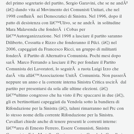
del primo segretario del partito, Sergio Garavini, che se ne andÃ²
(â€¦) dando vita al Movimento dei Comunisti Unitari, che nel
1998 confluirÃ nei Democratici di Sinistra. Nel 1996, dopo il
patto di desistenza con lâ€™Ulivo, se ne andrÃ in solitudine
Mara Malavenda che fonderÃ i Cobas per
lâ€™Autorganizzazione. Nel 1998 a lasciare il partito saranno
Diliberto, Cossutta e Rizzo che fonderanno il Pdci. (â€¦) nel
2006, capeggiati da Francesco Ricci, un gruppo di militanti
fonderÃ il Partito di Alternativa Comunista. Pochi mesi dopo
sarÃ Marco Ferrando a lasciare il Prc per fondare il Partito
Comunista dei Lavoratori, lo seguirÃ a ruota Luigi Izzo che
darÃ vita allâ€™Associazione UnitÃ Comunista. Non passerÃ
neppure un anno e la corrente interna Sinistra Critica uscirÃ dal
partito per presentarsi da sola alle ultime elezioni. (â€¦)
lâ€™ultimo congresso che ha visto il Prc spaccarsi in due (â€¦),
gli ex bertinottiani capeggiati da Vendola sotto la bandiera di
Rifondazione per la Sinistra (â€¦), taluni rimarranno nel Prc con
lo stesso nome della corrente Rifondazione per la Sinistra.
Cavallari chiede anche di tenere presenti le correnti interne:
lâ€™area di Ernesto Ferrero, Essere Comunisti, Sinistra