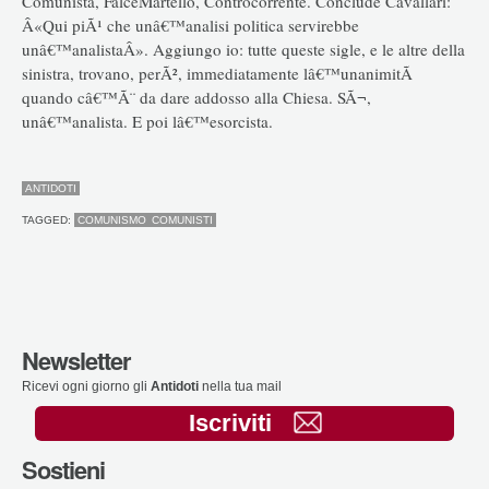
Comunista, FalceMartello, Controcorrente. Conclude Cavallari:
Â«Qui piÃ¹ che unâ€™analisi politica servirebbe
unâ€™analistaÂ». Aggiungo io: tutte queste sigle, e le altre della
sinistra, trovano, perÃ², immediatamente lâ€™unanimitÃ
quando câ€™Ã¨ da dare addosso alla Chiesa. SÃ¬,
unâ€™analista. E poi lâ€™esorcista.
ANTIDOTI
TAGGED:
COMUNISMO
COMUNISTI
Newsletter
Ricevi ogni giorno gli
Antidoti
nella tua mail
Iscriviti
Sostieni