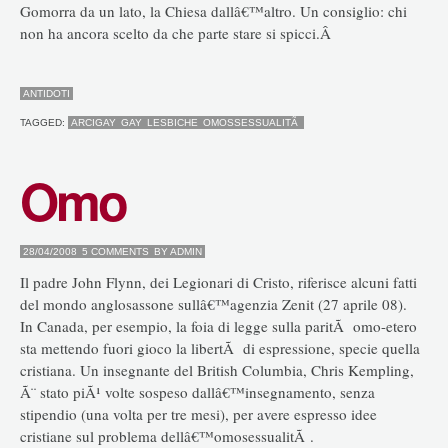
Gomorra da un lato, la Chiesa dallâ€™altro. Un consiglio: chi
non ha ancora scelto da che parte stare si spicci.Â
ANTIDOTI
TAGGED:
ARCIGAY
GAY
LESBICHE
OMOSSESSUALITÃ
Omo
28/04/2008
5 COMMENTS
BY
ADMIN
Il padre John Flynn, dei Legionari di Cristo, riferisce alcuni fatti
del mondo anglosassone sullâ€™agenzia Zenit (27 aprile 08).
In Canada, per esempio, la foia di legge sulla paritÃ omo-etero
sta mettendo fuori gioco la libertÃ di espressione, specie quella
cristiana. Un insegnante del British Columbia, Chris Kempling,
Ã¨ stato piÃ¹ volte sospeso dallâ€™insegnamento, senza
stipendio (una volta per tre mesi), per avere espresso idee
cristiane sul problema dellâ€™omosessualitÃ .