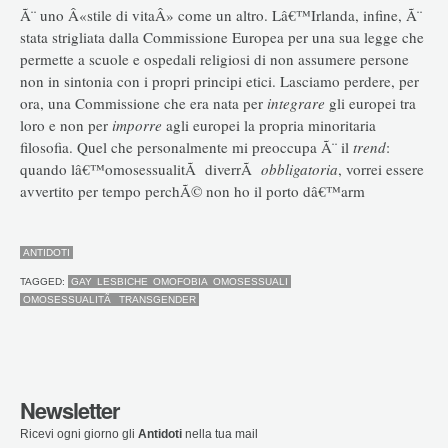
Ã¨ uno Â«stile di vitaÂ» come un altro. Lâ€™Irlanda, infine, Ã¨
stata strigliata dalla Commissione Europea per una sua legge che
permette a scuole e ospedali religiosi di non assumere persone
non in sintonia con i propri principi etici. Lasciamo perdere, per
ora, una Commissione che era nata per
integrare
gli europei tra
loro e non per
imporre
agli europei la propria minoritaria
filosofia. Quel che personalmente mi preoccupa Ã¨ il
trend
:
quando lâ€™omosessualitÃ diverrÃ
obbligatoria
, vorrei essere
avvertito per tempo perchÃ© non ho il porto dâ€™arm
ANTIDOTI
TAGGED:
GAY
LESBICHE
OMOFOBIA
OMOSESSUALI
OMOSESSUALITÃ
TRANSGENDER
Newsletter
Ricevi ogni giorno gli
Antidoti
nella tua mail