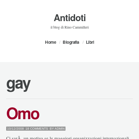
Antidoti
il blog di Rino Cammilleri
Home
Biografia
Libri
gay
Omo
10/12/2008
18 COMMENTS
BY
ADMIN
Ci sarÃ un motivo se le maggiori organizzazioni internazionali