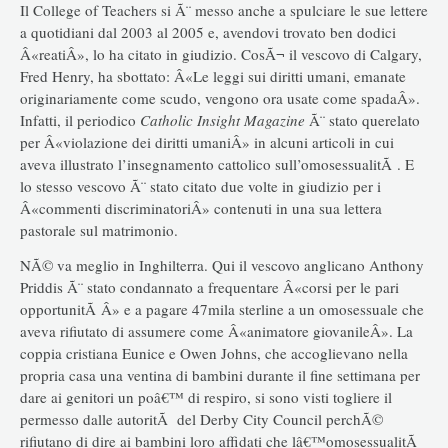
Il College of Teachers si Ã¨ messo anche a spulciare le sue lettere
a quotidiani dal 2003 al 2005 e, avendovi trovato ben dodici
Â«reatiÂ», lo ha citato in giudizio. CosÃ¬ il vescovo di Calgary,
Fred Henry, ha sbottato: Â«Le leggi sui diritti umani, emanate
originariamente come scudo, vengono ora usate come spadaÂ».
Infatti, il periodico
Catholic Insight Magazine
Ã¨ stato querelato
per Â«violazione dei diritti umaniÂ» in alcuni articoli in cui
aveva illustrato l’insegnamento cattolico sull’omosessualitÃ . E
lo stesso vescovo Ã¨ stato citato due volte in giudizio per i
Â«commenti discriminatoriÂ» contenuti in una sua lettera
pastorale sul matrimonio.
NÃ© va meglio in Inghilterra. Qui il vescovo anglicano Anthony
Priddis Ã¨ stato condannato a frequentare Â«corsi per le pari
opportunitÃ Â» e a pagare 47mila sterline a un omosessuale che
aveva rifiutato di assumere come Â«animatore giovanileÂ». La
coppia cristiana Eunice e Owen Johns, che accoglievano nella
propria casa una ventina di bambini durante il fine settimana per
dare ai genitori un poâ€™ di respiro, si sono visti togliere il
permesso dalle autoritÃ del Derby City Council perchÃ©
rifiutano di dire ai bambini loro affidati che lâ€™omosessualitÃ