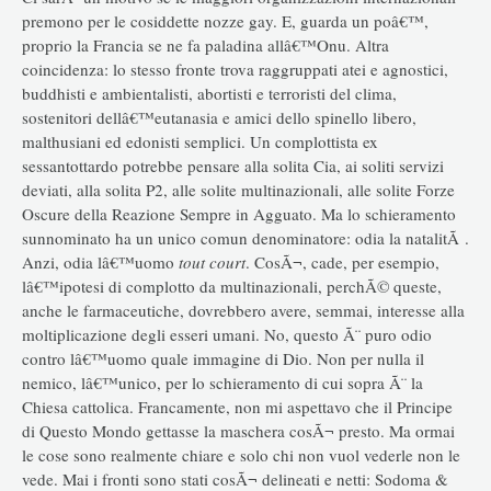
premono per le cosiddette nozze gay. E, guarda un poâ€™,
proprio la Francia se ne fa paladina allâ€™Onu. Altra
coincidenza: lo stesso fronte trova raggruppati atei e agnostici,
buddhisti e ambientalisti, abortisti e terroristi del clima,
sostenitori dellâ€™eutanasia e amici dello spinello libero,
malthusiani ed edonisti semplici. Un complottista ex
sessantottardo potrebbe pensare alla solita Cia, ai soliti servizi
deviati, alla solita P2, alle solite multinazionali, alle solite Forze
Oscure della Reazione Sempre in Agguato. Ma lo schieramento
sunnominato ha un unico comun denominatore: odia la natalitÃ .
Anzi, odia lâ€™uomo
tout court
. CosÃ¬, cade, per esempio,
lâ€™ipotesi di complotto da multinazionali, perchÃ© queste,
anche le farmaceutiche, dovrebbero avere, semmai, interesse alla
moltiplicazione degli esseri umani. No, questo Ã¨ puro odio
contro lâ€™uomo quale immagine di Dio. Non per nulla il
nemico, lâ€™unico, per lo schieramento di cui sopra Ã¨ la
Chiesa cattolica. Francamente, non mi aspettavo che il Principe
di Questo Mondo gettasse la maschera cosÃ¬ presto. Ma ormai
le cose sono realmente chiare e solo chi non vuol vederle non le
vede. Mai i fronti sono stati cosÃ¬ delineati e netti: Sodoma &