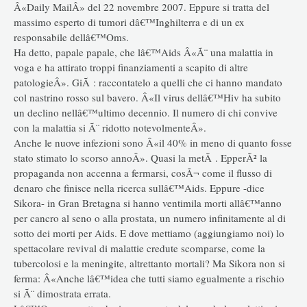
Â«Daily MailÂ» del 22 novembre 2007. Eppure si tratta del
massimo esperto di tumori dâ€™Inghilterra e di un ex
responsabile dellâ€™Oms.
Ha detto, papale papale, che lâ€™Aids Â«Ã¨ una malattia in
voga e ha attirato troppi finanziamenti a scapito di altre
patologieÂ». GiÃ : raccontatelo a quelli che ci hanno mandato
col nastrino rosso sul bavero. Â«Il virus dellâ€™Hiv ha subito
un declino nellâ€™ultimo decennio. Il numero di chi convive
con la malattia si Ã¨ ridotto notevolmenteÂ».
Anche le nuove infezioni sono Â«il 40% in meno di quanto fosse
stato stimato lo scorso annoÂ». Quasi la metÃ . EpperÃ² la
propaganda non accenna a fermarsi, cosÃ¬ come il flusso di
denaro che finisce nella ricerca sullâ€™Aids. Eppure -dice
Sikora- in Gran Bretagna si hanno ventimila morti allâ€™anno
per cancro al seno o alla prostata, un numero infinitamente al di
sotto dei morti per Aids. E dove mettiamo (aggiungiamo noi) lo
spettacolare revival di malattie credute scomparse, come la
tubercolosi e la meningite, altrettanto mortali? Ma Sikora non si
ferma: Â«Anche lâ€™idea che tutti siamo egualmente a rischio
si Ã¨ dimostrata errata.