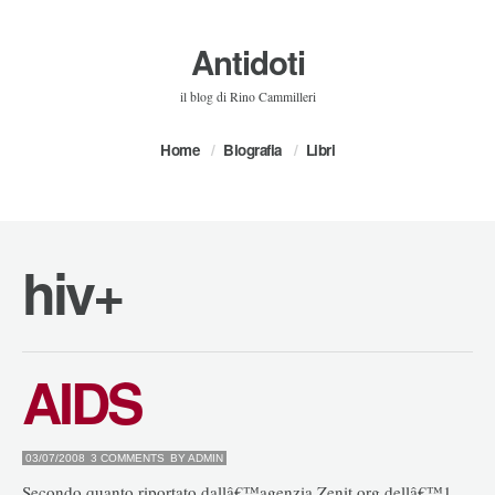
Antidoti
il blog di Rino Cammilleri
Home
Biografia
Libri
hiv+
AIDS
03/07/2008
3 COMMENTS
BY
ADMIN
Secondo quanto riportato dallâ€™agenzia Zenit.org dellâ€™1