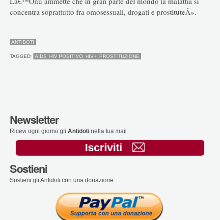
Lâ€™Onu ammette che in gran parte del mondo la malattia si
concentra soprattutto fra omosessuali, drogati e prostituteÂ».
ANTIDOTI
TAGGED:
AIDS
HIV POSITIVO
HIV+
PROSTITUZIONE
Newsletter
Ricevi ogni giorno gli
Antidoti
nella tua mail
Iscriviti
Sostieni
Sostieni gli Antidoti con una donazione