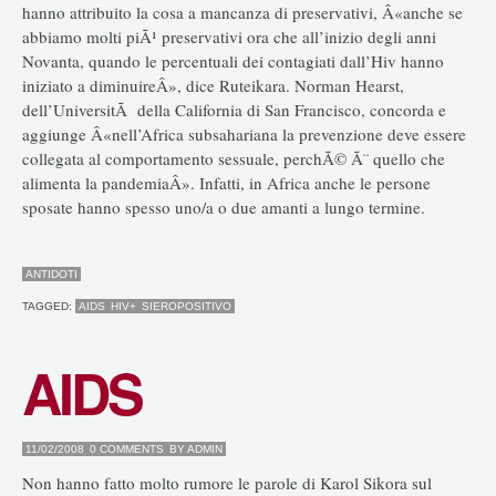
hanno attribuito la cosa a mancanza di preservativi, Â«anche se
abbiamo molti piÃ¹ preservativi ora che all’inizio degli anni
Novanta, quando le percentuali dei contagiati dall’Hiv hanno
iniziato a diminuireÂ», dice Ruteikara. Norman Hearst,
dell’UniversitÃ della California di San Francisco, concorda e
aggiunge Â«nell’Africa subsahariana la prevenzione deve essere
collegata al comportamento sessuale, perchÃ© Ã¨ quello che
alimenta la pandemiaÂ». Infatti, in Africa anche le persone
sposate hanno spesso uno/a o due amanti a lungo termine.
ANTIDOTI
TAGGED:
AIDS
HIV+
SIEROPOSITIVO
AIDS
11/02/2008
0 COMMENTS
BY
ADMIN
Non hanno fatto molto rumore le parole di Karol Sikora sul