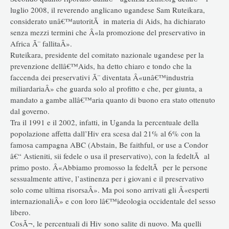
luglio 2008, il reverendo anglicano ugandese Sam Ruteikara,
considerato unâ€™autoritÃ in materia di Aids, ha dichiarato
senza mezzi termini che Â«la promozione del preservativo in
Africa Ã¨ fallitaÂ».
Ruteikara, presidente del comitato nazionale ugandese per la
prevenzione dellâ€™Aids, ha detto chiaro e tondo che la
faccenda dei preservativi Ã¨ diventata Â«unâ€™industria
miliardariaÂ» che guarda solo al profitto e che, per giunta, a
mandato a gambe allâ€™aria quanto di buono era stato ottenuto
dal governo.
Tra il 1991 e il 2002, infatti, in Uganda la percentuale della
popolazione affetta dall’Hiv era scesa dal 21% al 6% con la
famosa campagna ABC (Abstain, Be faithful, or use a Condor
â€“ Astieniti, sii fedele o usa il preservativo), con la fedeltÃ al
primo posto. Â«Abbiamo promosso la fedeltÃ per le persone
sessualmente attive, l’astinenza per i giovani e il preservativo
solo come ultima risorsaÂ». Ma poi sono arrivati gli Â«esperti
internazionaliÂ» e con loro lâ€™ideologia occidentale del sesso
libero.
CosÃ¬, le percentuali di Hiv sono salite di nuovo. Ma quelli