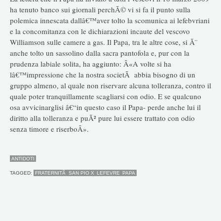
ha tenuto banco sui giornali perchÃ© vi si fa il punto sulla
polemica innescata dallâ€™aver tolto la scomunica ai lefebvriani
e la concomitanza con le dichiarazioni incaute del vescovo
Williamson sulle camere a gas. Il Papa, tra le altre cose, si Ã¨
anche tolto un sassolino dalla sacra pantofola e, pur con la
prudenza labiale solita, ha aggiunto: Â«A volte si ha
lâ€™impressione che la nostra societÃ abbia bisogno di un
gruppo almeno, al quale non riservare alcuna tolleranza, contro il
quale poter tranquillamente scagliarsi con odio. E se qualcuno
osa avvicinarglisi â€“in questo caso il Papa- perde anche lui il
diritto alla tolleranza e puÃ² pure lui essere trattato con odio
senza timore e riserboÂ».
ANTIDOTI
TAGGED:
FRATERNITÃ SAN PIO X
LEFEVRE
PAPA