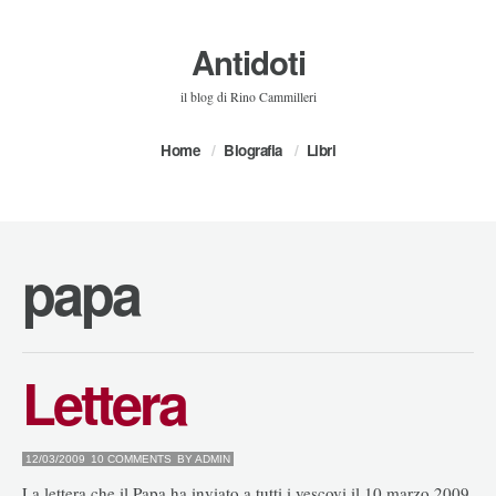
Antidoti
il blog di Rino Cammilleri
Home
Biografia
Libri
papa
Lettera
12/03/2009
10 COMMENTS
BY
ADMIN
La lettera che il Papa ha inviato a tutti i vescovi il 10 marzo 2009