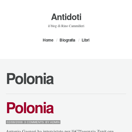
Antidoti
il blog di Rino Cammilleri
Home
Biografia
Libri
Polonia
Polonia
02/08/2008
3 COMMENTS
BY
ADMIN
Antonio Gaspari ha intervistato per lâ€™agenzia Zenit.org