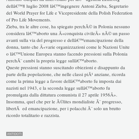
dellâ€™8 luglio 2008 lâ€™ingegnere Antoni Zieba, Segretario
del World Prayer for Life e Vicepresidente della Polish Federation
of Pro Life Movements.
Zieba, tra le altre cose, ha spiegato perchÃ© in Polonia nessuno
considera lâ€™aborto una Â«conquista civileÂ» nÃ© un passo
avanti sulla via del progresso e dellâ€™emancipazione della
donna, tanto che Â«varie organizzazioni come le Nazioni Unite
o lâ€™Unione Europea stanno facendo pressioni sulla Polonia
perchÃ¨ cambi la propria legge sullâ€™aborto.
Queste pressioni stanno suscitando obiezioni e disappunto da
parte della popolazione, che nelle classi piÃ¹ anziane, ricorda
come la prima legge a favore dellâ€™aborto fu imposta dai
nazisti nel 1943, e la seconda legge sullâ€™aborto fu
promulgata dalla dittatura comunista il 27 aprile 1956Â».
Insomma, quel che per le Ã©lites mondialiste Ã¨ progresso,
libertÃ ed emancipazione, per i polacchi Ã¨ solo un brutto
ricordo totalitario e razzista.
ANTIDOTI