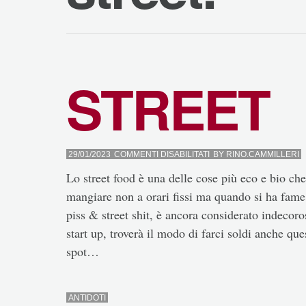
STREET
SU
29/01/2023
COMMENTI DISABILITATI
BY
RINO.CAMMILLERI
STREET
Lo street food è una delle cose più eco e bio che
mangiare non a orari fissi ma quando si ha fame
piss & street shit, è ancora considerato indecor
start up, troverà il modo di farci soldi anche q
spot…
ANTIDOTI