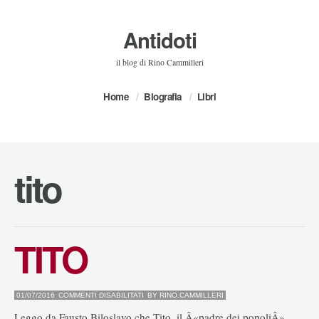
Antidoti
il blog di Rino Cammilleri
Home
Biografia
Libri
tito
TITO
SU
01/07/2016
COMMENTI DISABILITATI
BY
RINO.CAMMILLERI
TITO
Leggo da Fausto Biloslavo che Tito, il Â«padre dei popoliÂ»