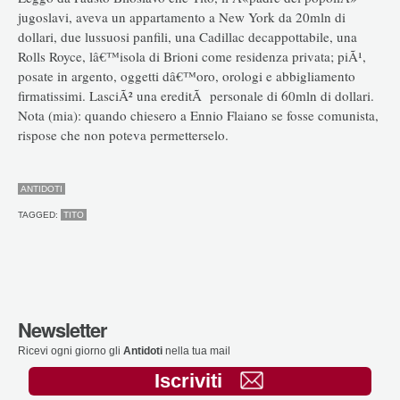
jugoslavi, aveva un appartamento a New York da 20mln di
dollari, due lussuosi panfili, una Cadillac decappottabile, una
Rolls Royce, lâ€™isola di Brioni come residenza privata; piÃ¹,
posate in argento, oggetti dâ€™oro, orologi e abbigliamento
firmatissimi. LasciÃ² una ereditÃ personale di 60mln di dollari.
Nota (mia): quando chiesero a Ennio Flaiano se fosse comunista,
rispose che non poteva permetterselo.
ANTIDOTI
TAGGED:
TITO
Newsletter
Ricevi ogni giorno gli
Antidoti
nella tua mail
Iscriviti