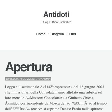
Antidoti
il blog di Rino Cammilleri
Home
Biografia
Libri
Apertura
13/06/2003
0 COMMENTS
BY
ADMIN
Leggo sul settimanale Â«Lâ€™espressoÂ» del 12 giugno 2003
che i missionari della Consolata hanno affidato una rubrica sul
loro mensile Â«Missioni ConsolataÂ» a Giulietto Chiesa,
Â«mitico corrispondente da Mosca dellâ€™â€UnitÃ â€ al tempo
dellâ€™UrssÂ» (cosÃ¬ si esprime Denise Pardo nella spiritosa