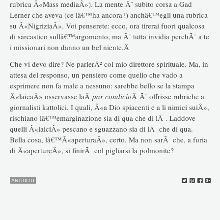
rubrica Â«Mass mediaÂ»). La mente Ã¨ subito corsa a Gad
Lerner che aveva (ce lâ€™ha ancora?) anchâ€™egli una rubrica
su Â«NigriziaÂ». Voi penserete: ecco, ora tirerai fuori qualcosa
di sarcastico sullâ€™argomento, ma Ã¨ tutta invidia perchÃ¨ a te
i missionari non danno un bel niente.Â
Che vi devo dire? Ne parlerÃ² col mio direttore spirituale. Ma, in
attesa del responso, un pensiero come quello che vado a
esprimere non fa male a nessuno: sarebbe bello se la stampa
Â«laicaÂ» osservasse laÂ
par condicio
Â Ã¨ offrisse rubriche a
giornalisti kattolici. I quali, Â«a Dio spiacenti e a li nimici suiÂ»,
rischiano lâ€™emarginazione sia di qua che di lÃ . Laddove
quelli Â«laiciÂ» pescano e sguazzano sia di lÃ che di qua.
Bella cosa, lâ€™Â«aperturaÂ», certo. Ma non sarÃ che, a furia
di Â«apertureÂ», si finirÃ col pigliarsi la polmonite?
ANTIDOTI