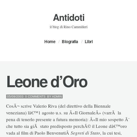
Antidoti
il blog di Rino Cammilleri
Home
Biografia
Libri
Leone d’Oro
05/09/2003
0 COMMENTS
BY
ADMIN
CosÃ¬ scrive Valerio Riva (del direttivo della Biennale
veneziana) lâ€™1 agosto u.s. su Â«Il GiornaleÂ» (varrÃ la
pena di tenerlo presente a futura memoria): Â«Il mio sospetto Ã¨
che tutto sia giÃ stato predisposto perchÃ© il Leone dâ€™oro
vada al film di Paolo BenvenutiÂ
Segreti di Stato
, la cui tesi,