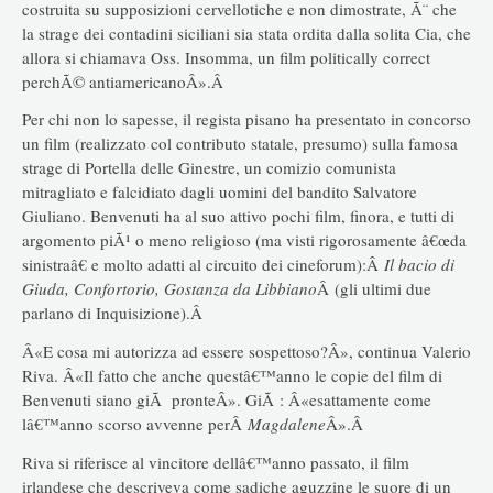
costruita su supposizioni cervellotiche e non dimostrate, Ã¨ che
la strage dei contadini siciliani sia stata ordita dalla solita Cia, che
allora si chiamava Oss. Insomma, un film politically correct
perchÃ© antiamericanoÂ».Â
Per chi non lo sapesse, il regista pisano ha presentato in concorso
un film (realizzato col contributo statale, presumo) sulla famosa
strage di Portella delle Ginestre, un comizio comunista
mitragliato e falcidiato dagli uomini del bandito Salvatore
Giuliano. Benvenuti ha al suo attivo pochi film, finora, e tutti di
argomento piÃ¹ o meno religioso (ma visti rigorosamente â€œda
sinistraâ€ e molto adatti al circuito dei cineforum):Â
Il bacio di
Giuda, Confortorio, Gostanza da Libbiano
Â (gli ultimi due
parlano di Inquisizione).Â
Â«E cosa mi autorizza ad essere sospettoso?Â», continua Valerio
Riva. Â«Il fatto che anche questâ€™anno le copie del film di
Benvenuti siano giÃ pronteÂ». GiÃ : Â«esattamente come
lâ€™anno scorso avvenne perÂ
Magdalene
Â».Â
Riva si riferisce al vincitore dellâ€™anno passato, il film
irlandese che descriveva come sadiche aguzzine le suore di un