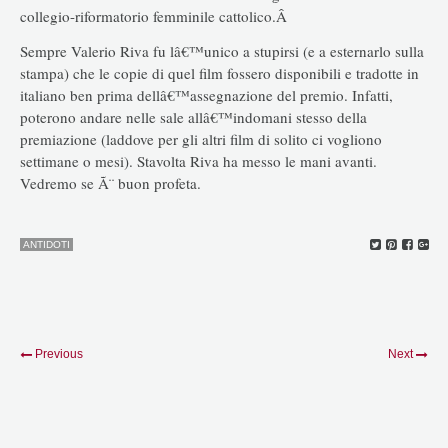
collegio-riformatorio femminile cattolico.Â
Sempre Valerio Riva fu lâ€™unico a stupirsi (e a esternarlo sulla
stampa) che le copie di quel film fossero disponibili e tradotte in
italiano ben prima dellâ€™assegnazione del premio. Infatti,
poterono andare nelle sale allâ€™indomani stesso della
premiazione (laddove per gli altri film di solito ci vogliono
settimane o mesi). Stavolta Riva ha messo le mani avanti.
Vedremo se Ã¨ buon profeta.
ANTIDOTI
Previous
Next