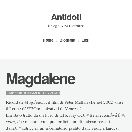
Antidoti
il blog di Rino Cammilleri
Home
Biografia
Libri
Magdalene
31/01/2008
0 COMMENTS
BY
ADMIN
Ricordate
Magdalene
, il film di Peter Mullan che nel 2002 vinse
il Leone dâ€™Oro al festival di Venezia?
Era stato tratto da un libro di tal Kathy Oâ€™Beirne,
Kathyâ€™s
story
, che raccontava i quattordici anni di inferno passati
dallâ€™autrice in un riformatorio gestito dalle suore irlandesi