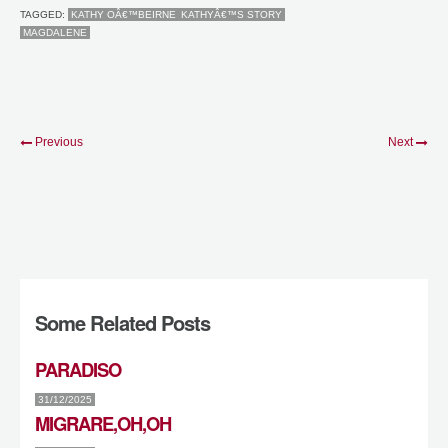
TAGGED:
KATHY OÂ€™BEIRNE
KATHYÂ€™S STORY
MAGDALENE
Previous
Next
Some Related Posts
PARADISO
31/12/2025
MIGRARE,OH,OH