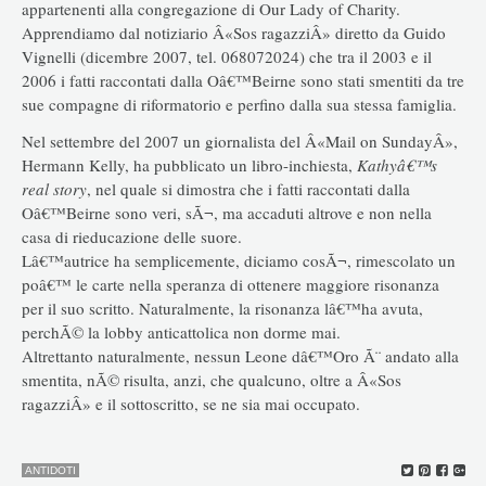
appartenenti alla congregazione di Our Lady of Charity.
Apprendiamo dal notiziario Â«Sos ragazziÂ» diretto da Guido
Vignelli (dicembre 2007, tel. 068072024) che tra il 2003 e il
2006 i fatti raccontati dalla Oâ€™Beirne sono stati smentiti da tre
sue compagne di riformatorio e perfino dalla sua stessa famiglia.
Nel settembre del 2007 un giornalista del Â«Mail on SundayÂ»,
Hermann Kelly, ha pubblicato un libro-inchiesta,
Kathyâ€™s
real story
, nel quale si dimostra che i fatti raccontati dalla
Oâ€™Beirne sono veri, sÃ¬, ma accaduti altrove e non nella
casa di rieducazione delle suore.
Lâ€™autrice ha semplicemente, diciamo cosÃ¬, rimescolato un
poâ€™ le carte nella speranza di ottenere maggiore risonanza
per il suo scritto. Naturalmente, la risonanza lâ€™ha avuta,
perchÃ© la lobby anticattolica non dorme mai.
Altrettanto naturalmente, nessun Leone dâ€™Oro Ã¨ andato alla
smentita, nÃ© risulta, anzi, che qualcuno, oltre a Â«Sos
ragazziÂ» e il sottoscritto, se ne sia mai occupato.
ANTIDOTI