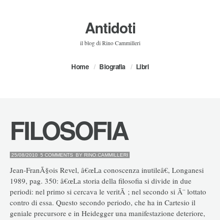
Antidoti
il blog di Rino Cammilleri
Home
Biografia
Libri
FILOSOFIA
25/08/2010
5 COMMENTS
BY
RINO.CAMMILLERI
Jean-FranÃ§ois Revel, â€œLa conoscenza inutileâ€, Longanesi
1989, pag. 350: â€œLa storia della filosofia si divide in due
periodi: nel primo si cercava le veritÃ ; nel secondo si Ã¨ lottato
contro di essa. Questo secondo periodo, che ha in Cartesio il
geniale precursore e in Heidegger una manifestazione deteriore,