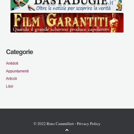
Categorie
Antidoti
Appuntamenti
Articoli
Libri
© 2022 Rino Cammilleri -
Privacy Policy