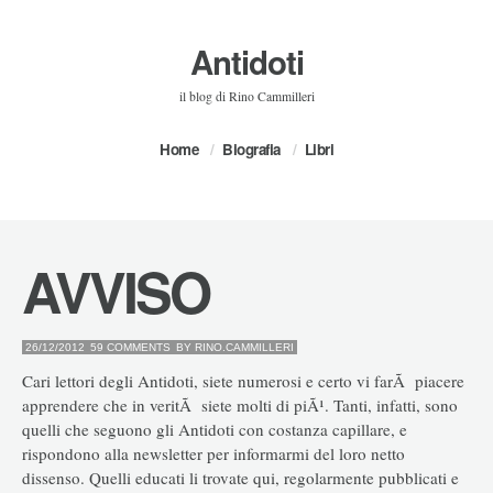
Antidoti
il blog di Rino Cammilleri
Home
Biografia
Libri
AVVISO
26/12/2012
59 COMMENTS
BY
RINO.CAMMILLERI
Cari lettori degli Antidoti, siete numerosi e certo vi farÃ piacere
apprendere che in veritÃ siete molti di piÃ¹. Tanti, infatti, sono
quelli che seguono gli Antidoti con costanza capillare, e
rispondono alla newsletter per informarmi del loro netto
dissenso. Quelli educati li trovate qui, regolarmente pubblicati e