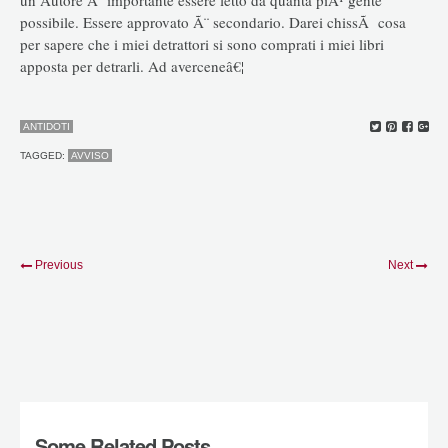
possibile. Essere approvato Ã¨ secondario. Darei chissÃ cosa
per sapere che i miei detrattori si sono comprati i miei libri
apposta per detrarli. Ad averceneâ€¦
ANTIDOTI
TAGGED:
AVVISO
Previous
Next
Some Related Posts