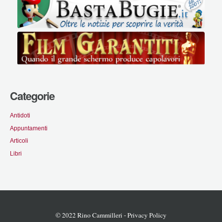
Categorie
Antidoti
Appuntamenti
Articoli
Libri
© 2022 Rino Cammilleri -
Privacy Policy