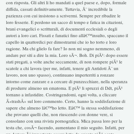
con risposta. Gli altri li ho mandati a quel paese e, dopo, formale
diffida, cassati definitivamente. Tuttavia, Ã¨ incredibile la
pazienza con cui insistono a scrivermi. Sempre per ribadire le
loro fesserie. E perdono un sacco di tempo e fatica in citazioni,
brani evangelici o scritturali, di documenti ecclesiali o degli
autori a loro cari. Fissati e fanatici fino allâ€™insulto, spaccano il
capello in quattordici per dimostrarmi che io ho torto e loro
ragione. Ma chi glielo fa fare? Io non mi sogno nemmeno, di
andare per siti a dire la mia. Loro sÃ¬. Boh. Di piÃ¹: dopo essere
stati pregati, a volte anche seccamente, di non rompere piÃ¹ le
scatole a chi lavora (per me, infatti, tenere gli Antidoti Ã¨ un
lavoro, non uno spasso), continuano imperterriti a ronzare
intorno come zanzare e a cercare di punzecchiare, nella speranza
di produrre almeno un ematoma. E piÃ¹ li spruzzi di Ddt, piÃ¹
tornano a infastidire. Costringendomi, ogni volta, a cliccare
Â«trashÂ» sul loro commento. Certo, hanno la soddisfazione di
sapere che almeno lâ€™ho letto. Eâ€™ la stessa soddisfazione
che provano quelli che, non riuscendo con donne vere, si
consolano con una rivista pornografica. Mica passa loro per la
testa che, cosÃ¬ facendo, aumentano il mio seguito. Infatti, per
un Autore Ã¨ importante essere letto da quanta piÃ¹ gente