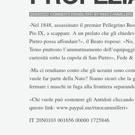
SU
20/03/2022
COMMENTI DISABILITATI
BY
RINO.CAMMILLERI
PROFEZIA
-Nel 1848, assassinato il premier Pellegrino Ro
Pio IX, a scappare. A un prelato che gli chiedeva
Pietro possa affondare?», il Beato rispose: «No,
Temo piuttosto l’ammutinamento dell’equipaggi
curiosità sotto la cupola di San Pietro», Fede & 
-Ma ci rendiamo conto che gli ucraini sono costr
vuole far parte della Nato? Siamo sicuri che la g
fermare i maschi in fuga alla frontiera separando
«Chi vuole può sostenere gli Antidoti cliccando 
questo link: www.paypal.me/rinocammilleri»
IT 20N0103 001656 00000 1725846