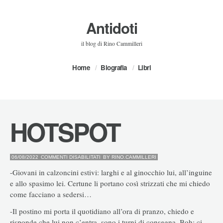
Antidoti
il blog di Rino Cammilleri
Home
Biografia
Libri
HOTSPOT
SU
06/08/2022
COMMENTI DISABILITATI
BY
RINO.CAMMILLERI
HOTSPOT
-Giovani in calzoncini estivi: larghi e al ginocchio lui, all’inguine
e allo spasimo lei. Certune li portano così strizzati che mi chiedo
come facciano a sedersi…
-Il postino mi porta il quotidiano all’ora di pranzo, chiedo e
risponde che lui non c’entra, sono i turni di consegna. Boh: ci