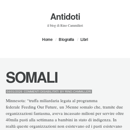
Antidoti
il blog di Rino Cammilleri
Home
Biografia
Libri
SOMALI
SU
04/01/2026
COMMENTI DISABILITATI
BY
RINO.CAMMILLERI
SOMALI
Minnesota: “truffa miliardaria legata al programma
federale Feeding Our Future, un 36enne somalo che, tramite due
organizzazioni fantasma, aveva incassato milioni per servire oltre
40mila pasti alla settimana a bambini in stato di indigenza. In
realtà queste organizzazioni non esistevano ed i pasti esistevano