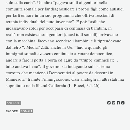
solo sulla carta”. Un altro “pagava soldi ai genitori nella
comunità somala per far diagnosticare i propri figli come autistici
per farli entrare in un suo programma che offriva sessioni di
terapia individuali del tutto inventate”. E poi: “asili che
incassavano soldi per occuparsi di centinaia di bambini, in
realtà non esistevano: i genitori (quasi tutti somali) arrivavano
con la macchina, facevano scendere i bambini e li riprendevano
dal retro “. Media? Zitti, anche in Ue: “fino a quando gli
immigrati somali avessero continuato a votare democratico,
andare a fare il porta a porta ed agire da “truppe cammellate”,
tutto andava bene”. Il governo sta indagando sul “sistema
corrotto che mantiene i Democratici al potere da decenni in
Minnesota” tramite l’immigrazione. Casi analoghi in altri stati ma
soprattutto nella liberal California (L. Bocci, 3.1.26).
ANTIDOTI
TAGGED:
SOMALI