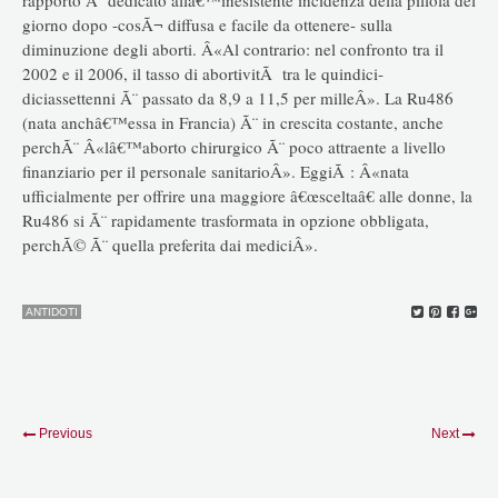
giorno dopo -cosÃ¬ diffusa e facile da ottenere- sulla
diminuzione degli aborti. Â«Al contrario: nel confronto tra il
2002 e il 2006, il tasso di abortivitÃ tra le quindici-
diciassettenni Ã¨ passato da 8,9 a 11,5 per milleÂ». La Ru486
(nata anchâ€™essa in Francia) Ã¨ in crescita costante, anche
perchÃ¨ Â«lâ€™aborto chirurgico Ã¨ poco attraente a livello
finanziario per il personale sanitarioÂ». EggiÃ : Â«nata
ufficialmente per offrire una maggiore â€œsceltaâ€ alle donne, la
Ru486 si Ã¨ rapidamente trasformata in opzione obbligata,
perchÃ© Ã¨ quella preferita dai mediciÂ».
ANTIDOTI
Previous
Next