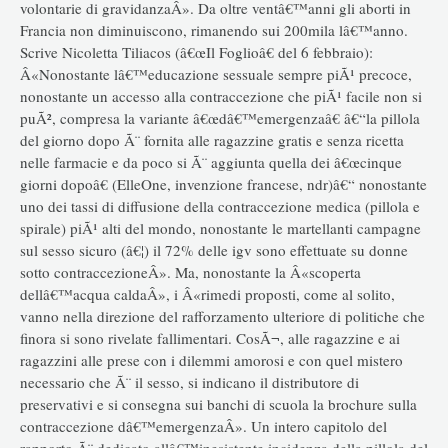
volontarie di gravidanzaÂ». Da oltre ventâ€™anni gli aborti in
Francia non diminuiscono, rimanendo sui 200mila lâ€™anno.
Scrive Nicoletta Tiliacos (â€œIl Foglioâ€ del 6 febbraio):
Â«Nonostante lâ€™educazione sessuale sempre piÃ¹ precoce,
nonostante un accesso alla contraccezione che piÃ¹ facile non si
puÃ², compresa la variante â€œdâ€™emergenzaâ€ â€“la pillola
del giorno dopo Ã¨ fornita alle ragazzine gratis e senza ricetta
nelle farmacie e da poco si Ã¨ aggiunta quella dei â€œcinque
giorni dopoâ€ (ElleOne, invenzione francese, ndr)â€“ nonostante
uno dei tassi di diffusione della contraccezione medica (pillola e
spirale) piÃ¹ alti del mondo, nonostante le martellanti campagne
sul sesso sicuro (â€¦) il 72% delle igv sono effettuate su donne
sotto contraccezioneÂ». Ma, nonostante la Â«scoperta
dellâ€™acqua caldaÂ», i Â«rimedi proposti, come al solito,
vanno nella direzione del rafforzamento ulteriore di politiche che
finora si sono rivelate fallimentari. CosÃ¬, alle ragazzine e ai
ragazzini alle prese con i dilemmi amorosi e con quel mistero
necessario che Ã¨ il sesso, si indicano il distributore di
preservativi e si consegna sui banchi di scuola la brochure sulla
contraccezione dâ€™emergenzaÂ». Un intero capitolo del
rapporto Ã¨ dedicato allâ€™inesistente incidenza della pillola del