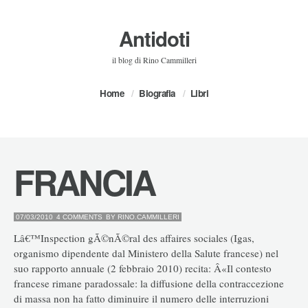
Antidoti
il blog di Rino Cammilleri
Home
Biografia
Libri
FRANCIA
07/03/2010
4 COMMENTS
BY
RINO.CAMMILLERI
Lâ€™Inspection gÃ©nÃ©ral des affaires sociales (Igas,
organismo dipendente dal Ministero della Salute francese) nel
suo rapporto annuale (2 febbraio 2010) recita: Â«Il contesto
francese rimane paradossale: la diffusione della contraccezione
di massa non ha fatto diminuire il numero delle interruzioni