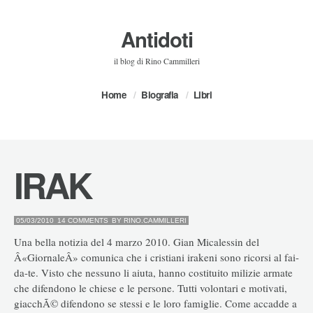
Antidoti
il blog di Rino Cammilleri
Home
Biografia
Libri
IRAK
05/03/2010
14 COMMENTS
BY
RINO.CAMMILLERI
Una bella notizia del 4 marzo 2010. Gian Micalessin del
Â«GiornaleÂ» comunica che i cristiani irakeni sono ricorsi al fai-
da-te. Visto che nessuno li aiuta, hanno costituito milizie armate
che difendono le chiese e le persone. Tutti volontari e motivati,
giacchÃ© difendono se stessi e le loro famiglie. Come accadde a