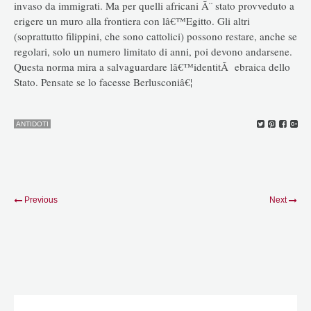
invaso da immigrati. Ma per quelli africani Ã¨ stato provveduto a
erigere un muro alla frontiera con lâ€™Egitto. Gli altri
(soprattutto filippini, che sono cattolici) possono restare, anche se
regolari, solo un numero limitato di anni, poi devono andarsene.
Questa norma mira a salvaguardare lâ€™identitÃ ebraica dello
Stato. Pensate se lo facesse Berlusconiâ€¦
ANTIDOTI
Previous
Next