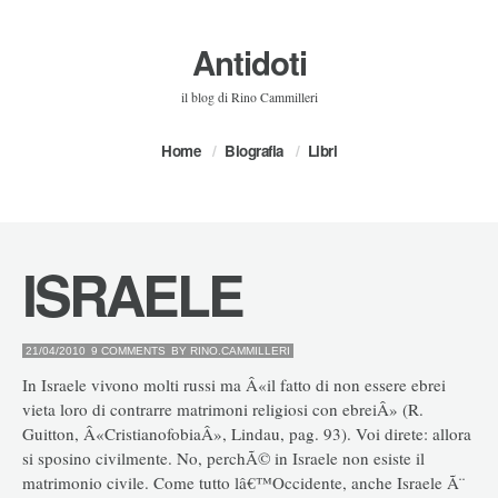
Antidoti
il blog di Rino Cammilleri
Home
Biografia
Libri
ISRAELE
21/04/2010
9 COMMENTS
BY
RINO.CAMMILLERI
In Israele vivono molti russi ma Â«il fatto di non essere ebrei
vieta loro di contrarre matrimoni religiosi con ebreiÂ» (R.
Guitton, Â«CristianofobiaÂ», Lindau, pag. 93). Voi direte: allora
si sposino civilmente. No, perchÃ© in Israele non esiste il
matrimonio civile. Come tutto lâ€™Occidente, anche Israele Ã¨