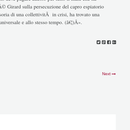
nÃ© Girard sulla persecuzione del capro espiatorio
oria di una collettivitÃ in crisi, ha trovato una
iversale e allo stesso tempo. (â€¦)Â».
Next