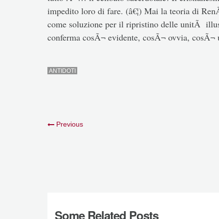
impedito loro di fare. (â€¦) Mai la teoria di Re
come soluzione per il ripristino delle unitÃ illus
conferma cosÃ¬ evidente, cosÃ¬ ovvia, cosÃ¬ un
ANTIDOTI
Previous
Some Related Posts