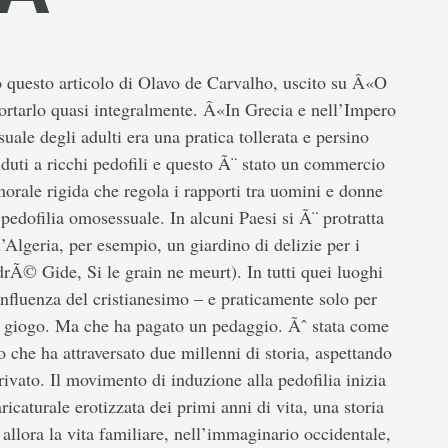
 questo articolo di Olavo de Carvalho, uscito su Â«O
portarlo quasi integralmente. Â«In Grecia e nell’Impero
uale degli adulti era una pratica tollerata e persino
nduti a ricchi pedofili e questo Ã¨ stato un commercio
orale rigida che regola i rapporti tra uomini e donne
pedofilia omosessuale. In alcuni Paesi si Ã¨ protratta
’Algeria, per esempio, un giardino di delizie per i
rÃ© Gide, Si le grain ne meurt). In tutti quei luoghi
’influenza del cristianesimo – e praticamente solo per
ile giogo. Ma che ha pagato un pedaggio. Ãˆ stata come
o che ha attraversato due millenni di storia, aspettando
vato. Il movimento di induzione alla pedofilia inizia
aturale erotizzata dei primi anni di vita, una storia
 allora la vita familiare, nell’immaginario occidentale,