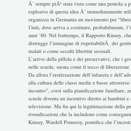
Ã¨ sempre piÃ¹ stata vista come una pentola a pre
esplosivo di questa idea Ã¨ immediatamente uti
organizza in Germania un movimento per “liberazi
Uniti, dove arriva a costituire, probabilmente, l’
anni ’60. Nel frattempo, il Rapporto Kinsey, che
distrugge l’immagine di rispettabilitÃ dei genit
malati o come occulti libertini sessuali.
L’arrivo della pillola e dei preservativi, che i 
nelle scuole, suona come il tocco di liberazione
Da allora l’erotizzazione dell’infanzia e dell’ad
alla cultura delle classi medie e basse attraverso
incontro”, corsi sulla pianificazione familiare, a
scuole diventa un incentivo diretto ai bambini e 
televisione. Ma fin qui la legittimazione della p
rivendicazioni che la includono come conseguenz
Kinsey, Wardell Pomeroy, pontifica che l’incesto