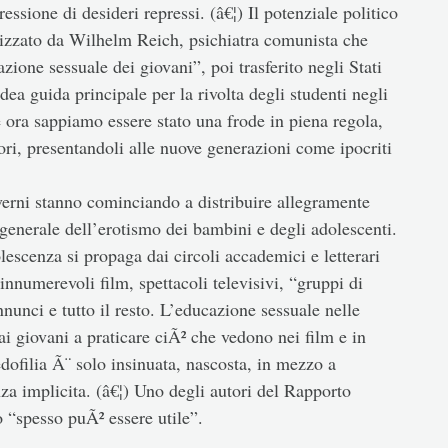
ssione di desideri repressi. (â€¦) Il potenziale politico
lizzato da Wilhelm Reich, psichiatra comunista che
one sessuale dei giovani”, poi trasferito negli Stati
idea guida principale per la rivolta degli studenti negli
 ora sappiamo essere stato una frode in piena regola,
ori, presentandoli alle nuove generazioni come ipocriti
governi stanno cominciando a distribuire allegramente
 generale dell’erotismo dei bambini e degli adolescenti.
olescenza si propaga dai circoli accademici e letterari
 innumerevoli film, spettacoli televisivi, “gruppi di
nnunci e tutto il resto. L’educazione sessuale nelle
ai giovani a praticare ciÃ² che vedono nei film e in
edofilia Ã¨ solo insinuata, nascosta, in mezzo a
a implicita. (â€¦) Uno degli autori del Rapporto
 “spesso puÃ² essere utile”.