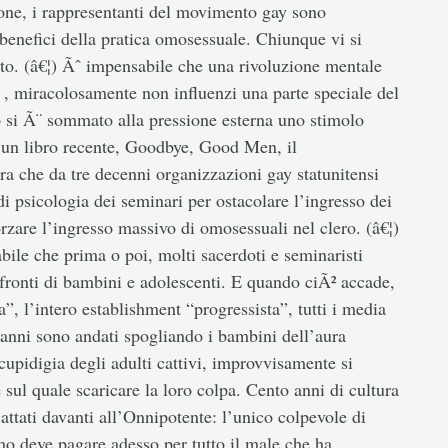
zione, i rappresentanti del movimento gay sono
 benefici della pratica omosessuale. Chiunque vi si
ato. (â€¦) Ãˆ impensabile che una rivoluzione mentale
Ã , miracolosamente non influenzi una parte speciale del
so si Ã¨ sommato alla pressione esterna uno stimolo
In un libro recente, Goodbye, Good Men, il
 che da tre decenni organizzazioni gay statunitensi
i psicologia dei seminari per ostacolare l’ingresso dei
rzare l’ingresso massivo di omosessuali nel clero. (â€¦)
abile che prima o poi, molti sacerdoti e seminaristi
nfronti di bambini e adolescenti. E quando ciÃ² accade,
a”, l’intero establishment “progressista”, tutti i media
o anni sono andati spogliando i bambini dell’aura
 cupidigia degli adulti cattivi, improvvisamente si
ul quale scaricare la loro colpa. Cento anni di cultura
scattati davanti all’Onnipotente: l’unico colpevole di
imo deve pagare adesso per tutto il male che ha