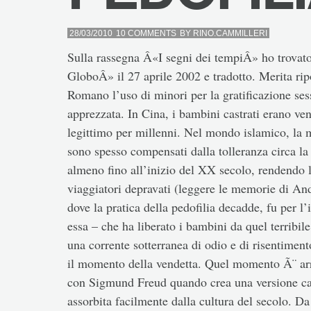
28/03/2010
10 COMMENTS
BY
RINO.CAMMILLERI
Sulla rassegna Â«I segni dei tempiÂ» ho trovato
GloboÂ» il 27 aprile 2002 e tradotto. Merita ri
Romano l’uso di minori per la gratificazione sess
apprezzata. In Cina, i bambini castrati erano ve
legittimo per millenni. Nel mondo islamico, la m
sono spesso compensati dalla tolleranza circa la 
almeno fino all’inizio del XX secolo, rendendo l
viaggiatori depravati (leggere le memorie di And
dove la pratica della pedofilia decadde, fu per l
essa – che ha liberato i bambini da quel terrib
una corrente sotterranea di odio e di risentiment
il momento della vendetta. Quel momento Ã¨ arri
con Sigmund Freud quando crea una versione caric
assorbita facilmente dalla cultura del secolo. Da