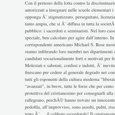
Con il pretesto della lotta contro la discrimina
autorizzati a insegnare nelle scuole elementari i
opponga Ã¨ stigmatizzato, perseguitato, licenzi
tanto ampia, che si Ã¨ diffusa in tutta la societ
pubblico: i sacerdoti e seminaristi. Nel loro ca
speciale, ben calcolato per agire dall’interno. 
corrispondente americano Michael S. Rose mostra
stanno infiltrando loro membri nei dipartimenti d
candidati vocazionalmente forti e motivati per fo
Molestati e sabotati, confusi e indotti, Ã¨ inevit
finiscano per cedere al generale degrado nei co
tutti gli esponenti della cultura moderna “liberat
“avanzati”, in breve, tutte le forze che per cent
protettiva del cristianesimo per consegnarli alla
rallegrano, perchÃ© hanno trovato un innocente s
pedofila, all’improvviso, sono assolti, puliti, ri
tutto Ã¨ … il celibato sacerdotale! Il cristianes